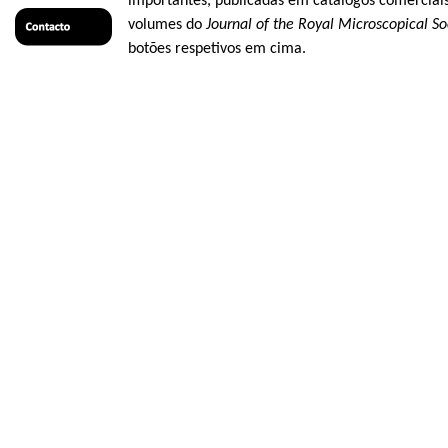
importantes, publicadas em catálogos comerciais 
volumes do
Journal
of
the
Royal
Microscopical
So
botões respetivos em cima.